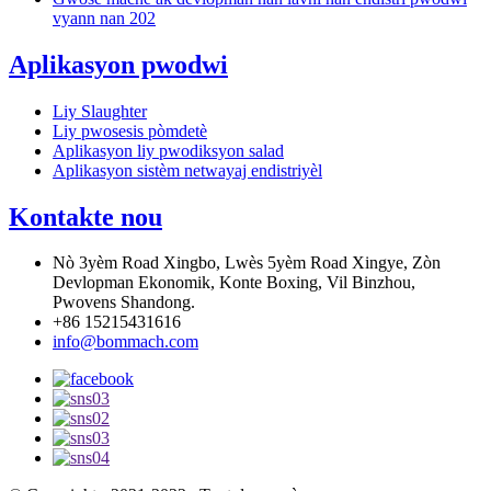
vyann nan 202
Aplikasyon pwodwi
Liy Slaughter
Liy pwosesis pòmdetè
Aplikasyon liy pwodiksyon salad
Aplikasyon sistèm netwayaj endistriyèl
Kontakte nou
Nò 3yèm Road Xingbo, Lwès 5yèm Road Xingye, Zòn
Devlopman Ekonomik, Konte Boxing, Vil Binzhou,
Pwovens Shandong.
+86 15215431616
info@bommach.com