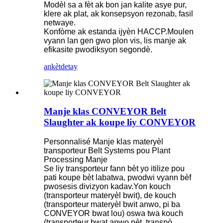
Modèl sa a fèt ak bon jan kalite asye pur,
klere ak plat, ak konsepsyon rezonab, fasil
netwaye.
Konfòme ak estanda ijyèn HACCP.Moulen
vyann lan gen gwo plon vis, lis manje ak
efikasite pwodiksyon segondè.
ankèt
detay
Manje klas CONVEYOR Belt
Slaughter ak koupe liy CONVEYOR
Personnalisé Manje klas materyèl
transporteur Belt Systems pou Plant
Processing Manje
Se liy transporteur fann bèt yo itilize pou
pati koupe bèt labatwa, pwodwi vyann bèf
pwosesis divizyon kadav.Yon kouch
(transporteur materyèl bwit), de kouch
(transporteur materyèl bwit anwo, pi ba
CONVEYOR bwat lou) oswa twa kouch
(transporteur bwat anwo nèt, transpò