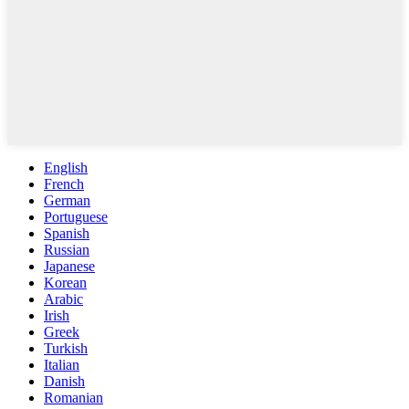
English
French
German
Portuguese
Spanish
Russian
Japanese
Korean
Arabic
Irish
Greek
Turkish
Italian
Danish
Romanian