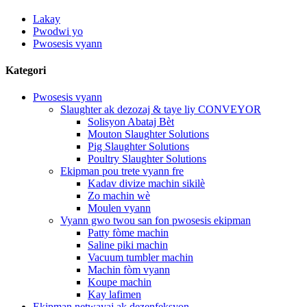
Lakay
Pwodwi yo
Pwosesis vyann
Kategori
Pwosesis vyann
Slaughter ak dezozaj & taye liy CONVEYOR
Solisyon Abataj Bèt
Mouton Slaughter Solutions
Pig Slaughter Solutions
Poultry Slaughter Solutions
Ekipman pou trete vyann fre
Kadav divize machin sikilè
Zo machin wè
Moulen vyann
Vyann gwo twou san fon pwosesis ekipman
Patty fòme machin
Saline piki machin
Vacuum tumbler machin
Machin fòm vyann
Koupe machin
Kay lafimen
Ekipman netwayaj ak dezenfeksyon