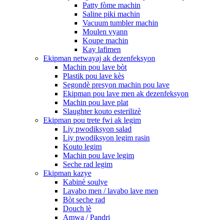
Patty fòme machin
Saline piki machin
Vacuum tumbler machin
Moulen vyann
Koupe machin
Kay lafimen
Ekipman netwayaj ak dezenfeksyon
Machin pou lave bòt
Plastik pou lave kès
Segondè presyon machin pou lave
Ekipman pou lave men ak dezenfeksyon
Machin pou lave plat
Slaughter kouto esterilizè
Ekipman pou trete fwi ak legim
Liy pwodiksyon salad
Liy pwodiksyon legim rasin
Kouto legim
Machin pou lave legim
Seche rad legim
Ekipman kazye
Kabinè soulye
Lavabo men / lavabo lave men
Bòt seche rad
Douch lè
Amwa / Pandri