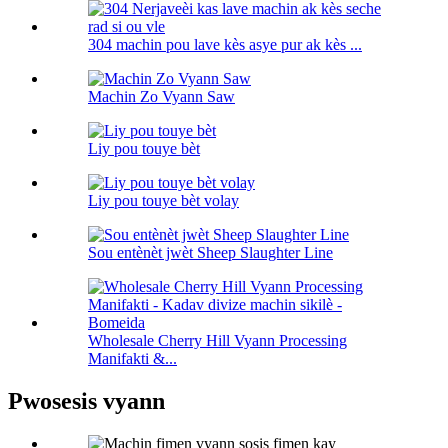
304 machin pou lave kès asye pur ak kès ...
Machin Zo Vyann Saw
Liy pou touye bèt
Liy pou touye bèt volay
Sou entènèt jwèt Sheep Slaughter Line
Wholesale Cherry Hill Vyann Processing
Manifakti &...
Pwosesis vyann