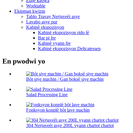
Etajè kabwa
Worktable
Ekipman kwizin
Tablo Travay Nerjaveèi asye
Lavabo asye pur
Kabinè ekspozisyon
Kabinè ekspozisyon rido lè
Bar pi fre
Kabinè vyann fre
Kabinè ekspozisyon Delicatessen
En pwodwi yo
Bòt siye machin / Gan boksè siye machin
Salad Processing Line
Fonksyon konplè bòt lave machin
304 Nerjaveèi asye 200L vyann chariot chariot