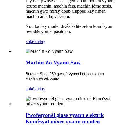
Liy nan pwosesis sosis gen ladan moulen vyann,
koupe machin, machin fars, machin fòme sosis,
machin gwo-miray doub Clipper, kay fimen,
machin anbalaj vakyòm.
Nou ka bay modèl divès kalite selon kondisyon
pwodiksyon kapasite ou.
ankèt
detay
Machin Zo Vyann Saw
Butcher Shop 250 gwosè vyann bèf poul kouto
machin zo wè kouto
ankèt
detay
Pwofesyonèl glase vyann elektrik
Komèsyal mixer vyann moulen