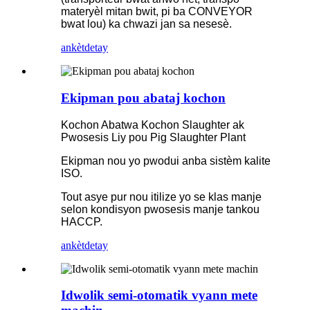
materyèl mitan bwit, pi ba CONVEYOR
bwat lou) ka chwazi jan sa nesesè.
ankèt
detay
Ekipman pou abataj kochon
Kochon Abatwa Kochon Slaughter ak
Pwosesis Liy pou Pig Slaughter Plant
Ekipman nou yo pwodui anba sistèm kalite
ISO.
Tout asye pur nou itilize yo se klas manje
selon kondisyon pwosesis manje tankou
HACCP.
ankèt
detay
Idwolik semi-otomatik vyann mete