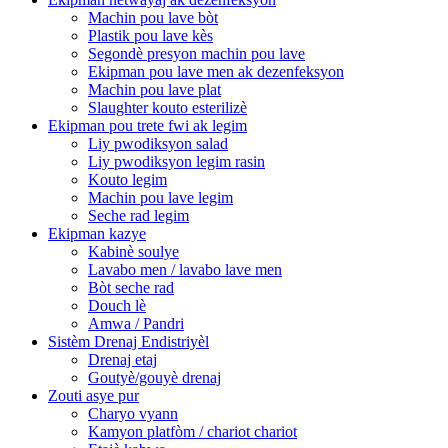
Machin pou lave bòt
Plastik pou lave kès
Segondè presyon machin pou lave
Ekipman pou lave men ak dezenfeksyon
Machin pou lave plat
Slaughter kouto esterilizè
Ekipman pou trete fwi ak legim
Liy pwodiksyon salad
Liy pwodiksyon legim rasin
Kouto legim
Machin pou lave legim
Seche rad legim
Ekipman kazye
Kabinè soulye
Lavabo men / lavabo lave men
Bòt seche rad
Douch lè
Amwa / Pandri
Sistèm Drenaj Endistriyèl
Drenaj etaj
Goutyè/gouyè drenaj
Zouti asye pur
Charyo vyann
Kamyon platfòm / chariot chariot