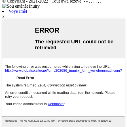
© Copyright - 2021-2022 : Tout dwa rezève.
- - , , , , , ,
Voye Imèl
x