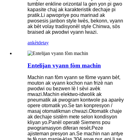
tumbler enkline orizontal la gen yon pi gwo
kapasite chaj ak karakteristik dechaje pi
pratik.Li apwopriye pou marinad ak
pwosesis janbon style lwès, bekonn, vyann
ak bèt volay tradisyonèl style Chinwa, sòs
braised ak pwodwi vyann lwazi.
ankèt
detay
Entelijan vyann fòm machin
Machin nan fòm vyann se fòme vyann bèf,
mouton ak vyann kochon nan frizè nan
pwodwi ou bezwen lè l sèvi avèk
mwazi.Machin elektwo-idwolik ak
pneumatik ak pwogram kontwole pa aparèy
opere otomatik yo.Se tan konpresyon /
masaj otomatikman chwazi.Otomatik chaje
ak dechaje sistèm mete selon kondisyon
kliyan yo.Panèl operatè Siemens pou
pwogramasyon diferan resèt.Peze
ajisteman presyon an.Se machin nan antye
te fè nan manje-klas 304 asye pur, epi li se