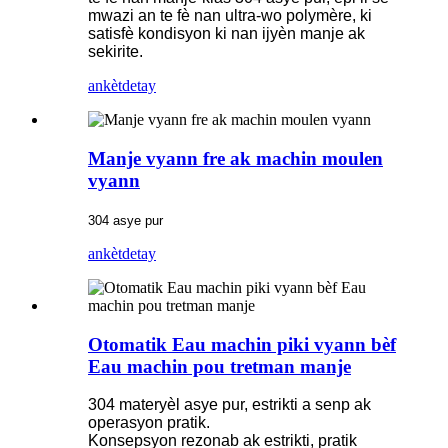
mwazi an te fè nan ultra-wo polymère, ki
satisfè kondisyon ki nan ijyèn manje ak
sekirite.
ankèt
detay
Manje vyann fre ak machin moulen
vyann
304 asye pur
ankèt
detay
Otomatik Eau machin piki vyann bèf
Eau machin pou tretman manje
304 materyèl asye pur, estrikti a senp ak
operasyon pratik.
Konsepsyon rezonab ak estrikti, pratik