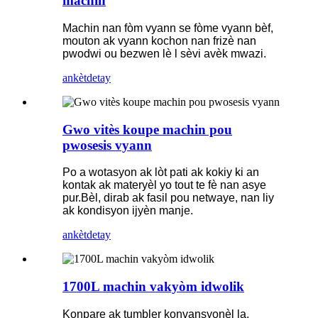
machin
Machin nan fòm vyann se fòme vyann bèf,
mouton ak vyann kochon nan frizè nan
pwodwi ou bezwen lè l sèvi avèk mwazi.
ankèt
detay
Gwo vitès koupe machin pou
pwosesis vyann
Po a wotasyon ak lòt pati ak kokiy ki an
kontak ak materyèl yo tout te fè nan asye
pur.Bèl, dirab ak fasil pou netwaye, nan liy
ak kondisyon ijyèn manje.
ankèt
detay
1700L machin vakyòm idwolik
Konpare ak tumbler konvansyonèl la,