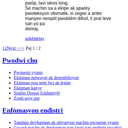
pwòp, lavi sèvis long.
Se machin sa a ekipe ak aparèy
pwoteksyon otomatik, si zegwi a antre
manyen nenpòt pwoblèm difisil, li pral leve
san yo pa
domaj.
ankèt
detay
1
2
Next >
>>
Paj 1 / 2
Pwodwi cho
Pwosesis vyann
Ekipman netwayaj ak dezenfeksyon
Ekipman pou trete fwi ak legim
Ekipman kazye
Sistèm Drenaj Endistriyèl
Zouti asye pur
Enfòmasyon endistri
Tandans devlopman ak sitiyasyon machin pwosesis vyann
Gwosè mache ak devlopman nan lavni nan endistri pwodwi