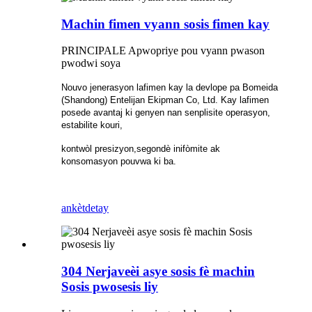
Machin fimen vyann sosis fimen kay
PRINCIPALE Apwopriye pou vyann pwason
pwodwi soya
Nouvo jenerasyon lafimen kay la devlope pa Bomeida
(Shandong) Entelijan Ekipman Co, Ltd. Kay lafimen
posede avantaj ki genyen nan senplisite operasyon,
estabilite kouri,
kontwòl presizyon,
segondè inifòmite ak
konsomasyon pouvwa ki ba.
ankèt
detay
304 Nerjaveèi asye sosis fè machin
Sosis pwosesis liy