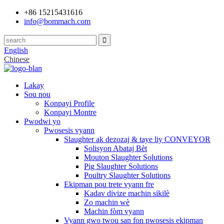
+86 15215431616
info@bommach.com
English
Chinese
Lakay
Sou nou
Konpayi Profile
Konpayi Montre
Pwodwi yo
Pwosesis vyann
Slaughter ak dezozaj & taye liy CONVEYOR
Solisyon Abataj Bèt
Mouton Slaughter Solutions
Pig Slaughter Solutions
Poultry Slaughter Solutions
Ekipman pou trete vyann fre
Kadav divize machin sikilè
Zo machin wè
Machin fòm vyann
Vyann gwo twou san fon pwosesis ekipman