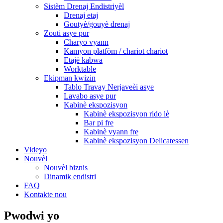
Sistèm Drenaj Endistriyèl
Drenaj etaj
Goutyè/gouyè drenaj
Zouti asye pur
Charyo vyann
Kamyon platfòm / chariot chariot
Etajè kabwa
Worktable
Ekipman kwizin
Tablo Travay Nerjaveèi asye
Lavabo asye pur
Kabinè ekspozisyon
Kabinè ekspozisyon rido lè
Bar pi fre
Kabinè vyann fre
Kabinè ekspozisyon Delicatessen
Videyo
Nouvèl
Nouvèl biznis
Dinamik endistri
FAQ
Kontakte nou
Pwodwi yo