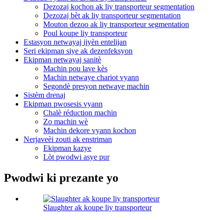
Dezozaj kochon ak liy transporteur segmentation
Dezozaj bèt ak liy transporteur segmentation
Mouton dezoo ak liy transporteur segmentation
Poul koupe liy transporteur
Estasyon netwayaj ijyèn entelijan
Seri ekipman siye ak dezenfeksyon
Ekipman netwayaj sanitè
Machin pou lave kès
Machin netwaye chariot vyann
Segondè presyon netwaye machin
Sistèm drenaj
Ekipman pwosesis vyann
Chalè réduction machin
Zo machin wè
Machin dekore vyann kochon
Nerjaveèi zouti ak enstriman
Ekipman kazye
Lòt pwodwi asye pur
Pwodwi ki prezante yo
Slaughter ak koupe liy transporteur