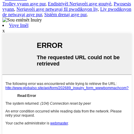
Trolley vyann asye pur
,
Endistriyèl Nerjaveèi asye goutyè
,
Pwosesis
vyann
,
Nerjaveèi asye netwayaj fil pwodiksyon liy
,
Liy pwodiksyon
de netwayaj asye pur
,
Sistèm drenaj asye pur
,
Voye Imèl
x