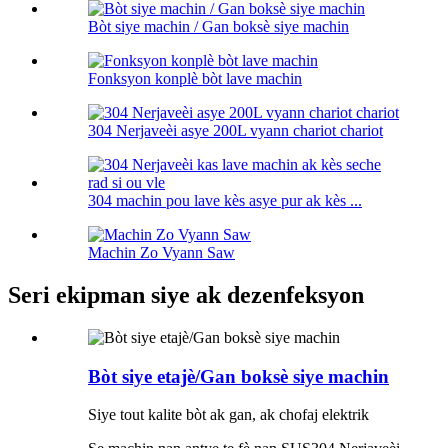
Bòt siye machin / Gan boksè siye machin
Fonksyon konplè bòt lave machin
304 Nerjaveèi asye 200L vyann chariot chariot
304 machin pou lave kès asye pur ak kès ...
Machin Zo Vyann Saw
Seri ekipman siye ak dezenfeksyon
Bòt siye etajè/Gan boksè siye machin
Siye tout kalite bòt ak gan, ak chofaj elektrik