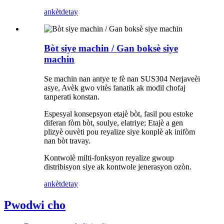
ankèt
detay
Bòt siye machin / Gan boksè siye
machin
Se machin nan antye te fè nan SUS304 Nerjaveèi
asye, Avèk gwo vitès fanatik ak modil chofaj
tanperati konstan.
Espesyal konsepsyon etajè bòt, fasil pou estoke
diferan fòm bòt, soulye, elatriye; Etajè a gen
plizyè ouvèti pou reyalize siye konplè ak inifòm
nan bòt travay.
Kontwolè milti-fonksyon reyalize gwoup
distribisyon siye ak kontwole jenerasyon ozòn.
ankèt
detay
Pwodwi cho