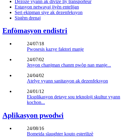
Dezoze vyann ak divize liy transporteur
Estasyon netwayaj ijyèn entelijan
Seri ekipman siye ak dezenfeksyon
Sistèm drenaj
Enfòmasyon endistri
24/07/18
Pwosesis kazye faktori manje
24/07/02
Jesyon chanjman chanm pwòp nan manje...
24/04/02
Atelye vyann sanitasyon ak dezenfeksyon
24/01/12
Eksplikasyon detaye sou teknoloji skultur vyann
kochon...
Aplikasyon pwodwi
24/08/16
Bomeida slaughter kouto esterilizè