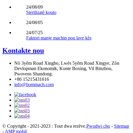
24/08/09
Sterilizatè kouto
24/08/05
24/07/25
Faktori manje machin pou lave kès
Kontakte nou
Nò 3yèm Road Xingbo, Lwès 5yèm Road Xingye, Zòn
Devlopman Ekonomik, Konte Boxing, Vil Binzhou,
Pwovens Shandong.
+86 15215431616
info@bommach.com
© Copyright - 2021-2023 : Tout dwa rezève.
Pwodwi cho
-
Sitemap
-
AMP mobil