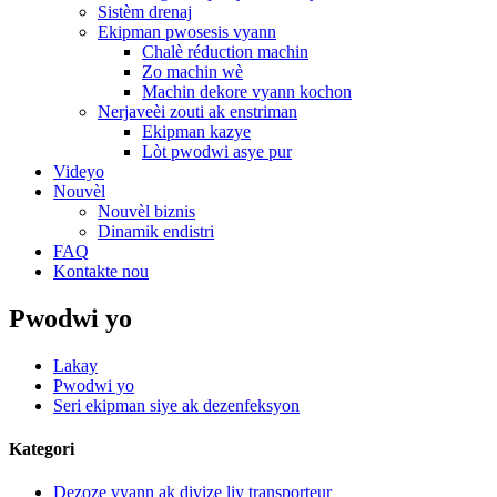
Sistèm drenaj
Ekipman pwosesis vyann
Chalè réduction machin
Zo machin wè
Machin dekore vyann kochon
Nerjaveèi zouti ak enstriman
Ekipman kazye
Lòt pwodwi asye pur
Videyo
Nouvèl
Nouvèl biznis
Dinamik endistri
FAQ
Kontakte nou
Pwodwi yo
Lakay
Pwodwi yo
Seri ekipman siye ak dezenfeksyon
Kategori
Dezoze vyann ak divize liy transporteur