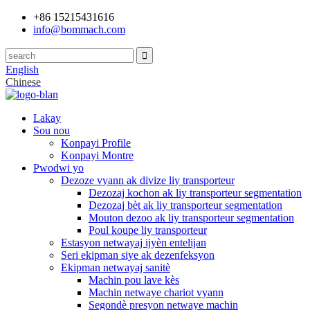
+86 15215431616
info@bommach.com
English
Chinese
Lakay
Sou nou
Konpayi Profile
Konpayi Montre
Pwodwi yo
Dezoze vyann ak divize liy transporteur
Dezozaj kochon ak liy transporteur segmentation
Dezozaj bèt ak liy transporteur segmentation
Mouton dezoo ak liy transporteur segmentation
Poul koupe liy transporteur
Estasyon netwayaj ijyèn entelijan
Seri ekipman siye ak dezenfeksyon
Ekipman netwayaj sanitè
Machin pou lave kès
Machin netwaye chariot vyann
Segondè presyon netwaye machin