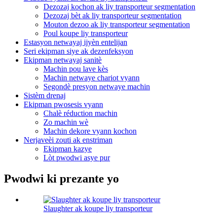
Dezozaj kochon ak liy transporteur segmentation
Dezozaj bèt ak liy transporteur segmentation
Mouton dezoo ak liy transporteur segmentation
Poul koupe liy transporteur
Estasyon netwayaj ijyèn entelijan
Seri ekipman siye ak dezenfeksyon
Ekipman netwayaj sanitè
Machin pou lave kès
Machin netwaye chariot vyann
Segondè presyon netwaye machin
Sistèm drenaj
Ekipman pwosesis vyann
Chalè réduction machin
Zo machin wè
Machin dekore vyann kochon
Nerjaveèi zouti ak enstriman
Ekipman kazye
Lòt pwodwi asye pur
Pwodwi ki prezante yo
Slaughter ak koupe liy transporteur