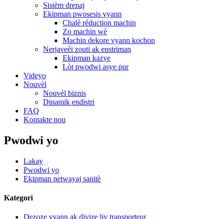
Sistèm drenaj
Ekipman pwosesis vyann
Chalè réduction machin
Zo machin wè
Machin dekore vyann kochon
Nerjaveèi zouti ak enstriman
Ekipman kazye
Lòt pwodwi asye pur
Videyo
Nouvèl
Nouvèl biznis
Dinamik endistri
FAQ
Kontakte nou
Pwodwi yo
Lakay
Pwodwi yo
Ekipman netwayaj sanitè
Kategori
Dezoze vyann ak divize liy transporteur