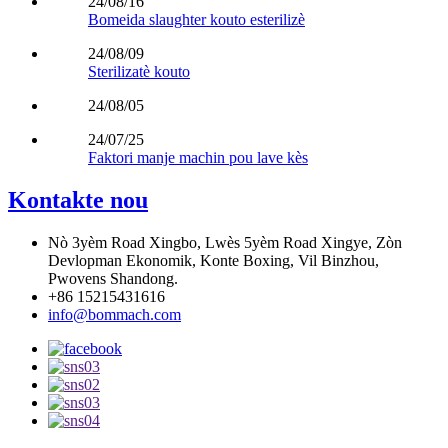
24/08/16
Bomeida slaughter kouto esterilizè
24/08/09
Sterilizatè kouto
24/08/05
24/07/25
Faktori manje machin pou lave kès
Kontakte nou
Nò 3yèm Road Xingbo, Lwès 5yèm Road Xingye, Zòn
Devlopman Ekonomik, Konte Boxing, Vil Binzhou,
Pwovens Shandong.
+86 15215431616
info@bommach.com