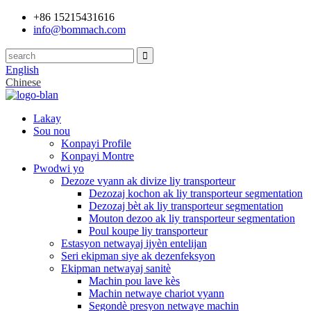
+86 15215431616
info@bommach.com
English
Chinese
Lakay
Sou nou
Konpayi Profile
Konpayi Montre
Pwodwi yo
Dezoze vyann ak divize liy transporteur
Dezozaj kochon ak liy transporteur segmentation
Dezozaj bèt ak liy transporteur segmentation
Mouton dezoo ak liy transporteur segmentation
Poul koupe liy transporteur
Estasyon netwayaj ijyèn entelijan
Seri ekipman siye ak dezenfeksyon
Ekipman netwayaj sanitè
Machin pou lave kès
Machin netwaye chariot vyann
Segondè presyon netwaye machin