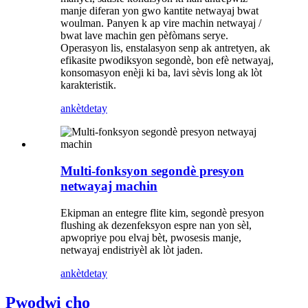
manje diferan yon gwo kantite netwayaj bwat
woulman. Panyen k ap vire machin netwayaj /
bwat lave machin gen pèfòmans serye.
Operasyon lis, enstalasyon senp ak antretyen, ak
efikasite pwodiksyon segondè, bon efè netwayaj,
konsomasyon enèji ki ba, lavi sèvis long ak lòt
karakteristik.
ankèt
detay
Multi-fonksyon segondè presyon
netwayaj machin
Ekipman an entegre flite kim, segondè presyon
flushing ak dezenfeksyon espre nan yon sèl,
apwopriye pou elvaj bèt, pwosesis manje,
netwayaj endistriyèl ak lòt jaden.
ankèt
detay
Pwodwi cho