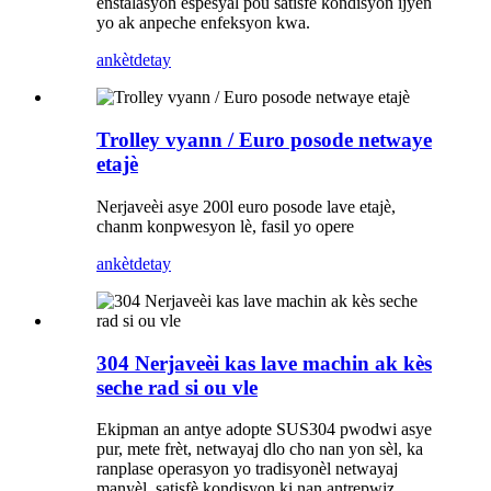
enstalasyon espesyal pou satisfè kondisyon ijyèn
yo ak anpeche enfeksyon kwa.
ankèt
detay
Trolley vyann / Euro posode netwaye
etajè
Nerjaveèi asye 200l euro posode lave etajè,
chanm konpwesyon lè, fasil yo opere
ankèt
detay
304 Nerjaveèi kas lave machin ak kès
seche rad si ou vle
Ekipman an antye adopte SUS304 pwodwi asye
pur, mete frèt, netwayaj dlo cho nan yon sèl, ka
ranplase operasyon yo tradisyonèl netwayaj
manyèl, satisfè kondisyon ki nan antrepwiz