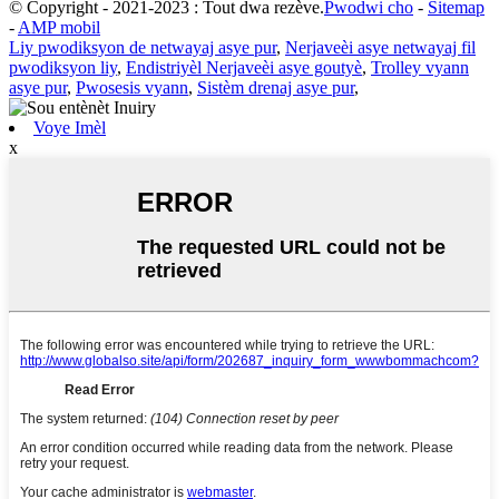
© Copyright - 2021-2023 : Tout dwa rezève.
Pwodwi cho
-
Sitemap
-
AMP mobil
Liy pwodiksyon de netwayaj asye pur
,
Nerjaveèi asye netwayaj fil
pwodiksyon liy
,
Endistriyèl Nerjaveèi asye goutyè
,
Trolley vyann
asye pur
,
Pwosesis vyann
,
Sistèm drenaj asye pur
,
Voye Imèl
x