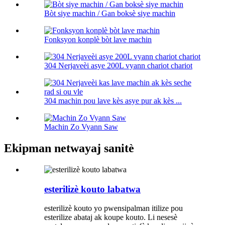
Bòt siye machin / Gan boksè siye machin
Fonksyon konplè bòt lave machin
304 Nerjaveèi asye 200L vyann chariot chariot
304 machin pou lave kès asye pur ak kès ...
Machin Zo Vyann Saw
Ekipman netwayaj sanitè
esterilizè kouto labatwa
esterilizè kouto yo pwensipalman itilize pou
esterilize abataj ak koupe kouto. Li nesesè