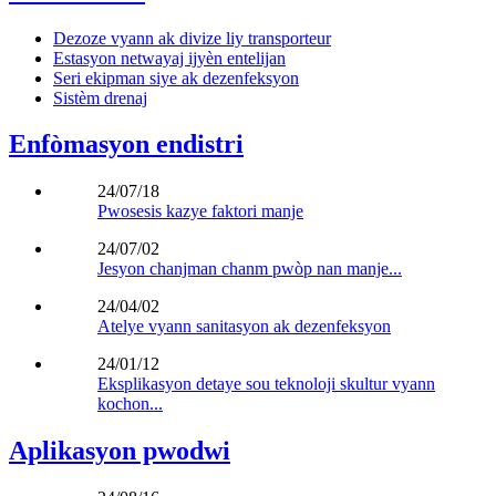
Dezoze vyann ak divize liy transporteur
Estasyon netwayaj ijyèn entelijan
Seri ekipman siye ak dezenfeksyon
Sistèm drenaj
Enfòmasyon endistri
24/07/18
Pwosesis kazye faktori manje
24/07/02
Jesyon chanjman chanm pwòp nan manje...
24/04/02
Atelye vyann sanitasyon ak dezenfeksyon
24/01/12
Eksplikasyon detaye sou teknoloji skultur vyann
kochon...
Aplikasyon pwodwi