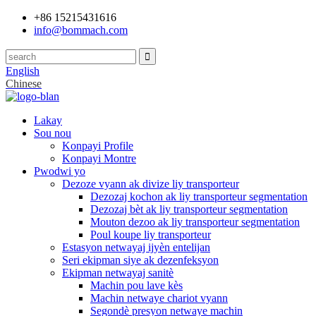
+86 15215431616
info@bommach.com
English
Chinese
Lakay
Sou nou
Konpayi Profile
Konpayi Montre
Pwodwi yo
Dezoze vyann ak divize liy transporteur
Dezozaj kochon ak liy transporteur segmentation
Dezozaj bèt ak liy transporteur segmentation
Mouton dezoo ak liy transporteur segmentation
Poul koupe liy transporteur
Estasyon netwayaj ijyèn entelijan
Seri ekipman siye ak dezenfeksyon
Ekipman netwayaj sanitè
Machin pou lave kès
Machin netwaye chariot vyann
Segondè presyon netwaye machin