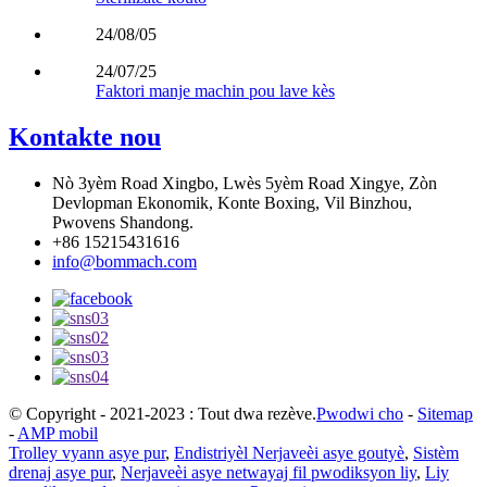
24/08/05
24/07/25
Faktori manje machin pou lave kès
Kontakte nou
Nò 3yèm Road Xingbo, Lwès 5yèm Road Xingye, Zòn
Devlopman Ekonomik, Konte Boxing, Vil Binzhou,
Pwovens Shandong.
+86 15215431616
info@bommach.com
© Copyright - 2021-2023 : Tout dwa rezève.
Pwodwi cho
-
Sitemap
-
AMP mobil
Trolley vyann asye pur
,
Endistriyèl Nerjaveèi asye goutyè
,
Sistèm
drenaj asye pur
,
Nerjaveèi asye netwayaj fil pwodiksyon liy
,
Liy