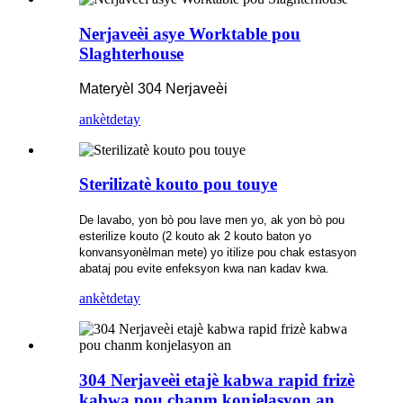
Nerjaveèi asye Worktable pou
Slaghterhouse
Materyèl 304 Nerjaveèi
ankèt
detay
Sterilizatè kouto pou touye
De lavabo, yon bò pou lave men yo, ak yon bò pou
esterilize kouto (2 kouto ak 2 kouto baton yo
konvansyonèlman mete) yo itilize pou chak estasyon
abataj pou evite enfeksyon kwa nan kadav kwa.
ankèt
detay
304 Nerjaveèi etajè kabwa rapid frizè
kabwa pou chanm konjelasyon an