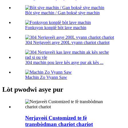
Bòt siye machin / Gan boksè siye machin
Fonksyon konplè bòt lave machin
304 Nerjaveèi asye 200L vyann chariot chariot
304 machin pou lave kès asye pur ak kès ...
Machin Zo Vyann Saw
Lòt pwodwi asye pur
Nerjaveèi Customized te fè
transbòdman chariot chariot