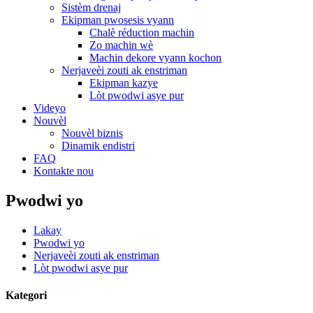
Sistèm drenaj
Ekipman pwosesis vyann
Chalè réduction machin
Zo machin wè
Machin dekore vyann kochon
Nerjaveèi zouti ak enstriman
Ekipman kazye
Lòt pwodwi asye pur
Videyo
Nouvèl
Nouvèl biznis
Dinamik endistri
FAQ
Kontakte nou
Pwodwi yo
Lakay
Pwodwi yo
Nerjaveèi zouti ak enstriman
Lòt pwodwi asye pur
Kategori