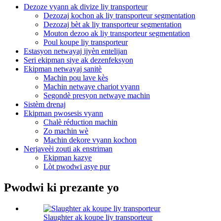
Dezoze vyann ak divize liy transporteur
Dezozaj kochon ak liy transporteur segmentation
Dezozaj bèt ak liy transporteur segmentation
Mouton dezoo ak liy transporteur segmentation
Poul koupe liy transporteur
Estasyon netwayaj ijyèn entelijan
Seri ekipman siye ak dezenfeksyon
Ekipman netwayaj sanitè
Machin pou lave kès
Machin netwaye chariot vyann
Segondè presyon netwaye machin
Sistèm drenaj
Ekipman pwosesis vyann
Chalè réduction machin
Zo machin wè
Machin dekore vyann kochon
Nerjaveèi zouti ak enstriman
Ekipman kazye
Lòt pwodwi asye pur
Pwodwi ki prezante yo
Slaughter ak koupe liy transporteur