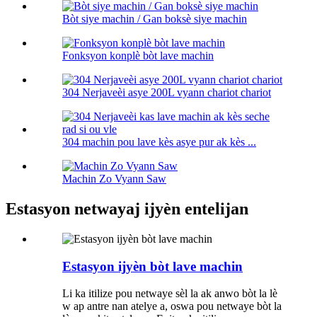
Bòt siye machin / Gan boksè siye machin
Fonksyon konplè bòt lave machin
304 Nerjaveèi asye 200L vyann chariot chariot
304 machin pou lave kès asye pur ak kès ...
Machin Zo Vyann Saw
Estasyon netwayaj ijyèn entelijan
Estasyon ijyèn bòt lave machin
Li ka itilize pou netwaye sèl la ak anwo bòt la lè
w ap antre nan atelye a, oswa pou netwaye bòt la