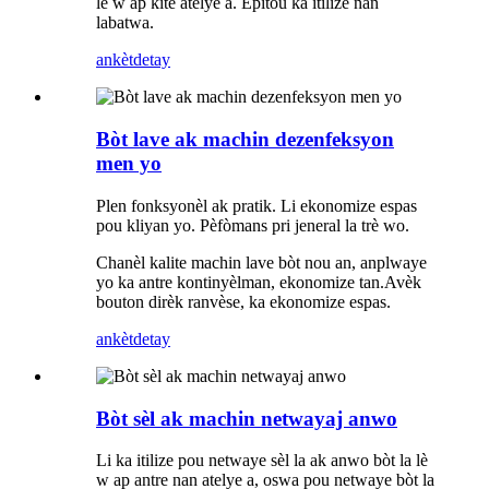
lè w ap kite atelye a. Epitou ka itilize nan
labatwa.
ankèt
detay
Bòt lave ak machin dezenfeksyon
men yo
Plen fonksyonèl ak pratik. Li ekonomize espas
pou kliyan yo. Pèfòmans pri jeneral la trè wo.
Chanèl kalite machin lave bòt nou an, anplwaye
yo ka antre kontinyèlman, ekonomize tan.Avèk
bouton dirèk ranvèse, ka ekonomize espas.
ankèt
detay
Bòt sèl ak machin netwayaj anwo
Li ka itilize pou netwaye sèl la ak anwo bòt la lè
w ap antre nan atelye a, oswa pou netwaye bòt la