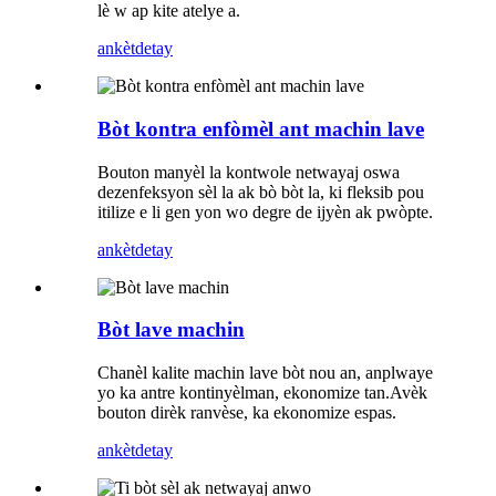
lè w ap kite atelye a.
ankèt
detay
Bòt kontra enfòmèl ant machin lave
Bouton manyèl la kontwole netwayaj oswa
dezenfeksyon sèl la ak bò bòt la, ki fleksib pou
itilize e li gen yon wo degre de ijyèn ak pwòpte.
ankèt
detay
Bòt lave machin
Chanèl kalite machin lave bòt nou an, anplwaye
yo ka antre kontinyèlman, ekonomize tan.Avèk
bouton dirèk ranvèse, ka ekonomize espas.
ankèt
detay