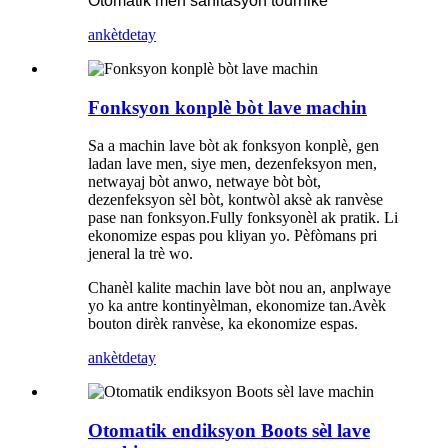
Otomatik men sanitasyon tournike
ankèt
detay
Fonksyon konplè bòt lave machin
Sa a machin lave bòt ak fonksyon konplè, gen
ladan lave men, siye men, dezenfeksyon men,
netwayaj bòt anwo, netwaye bòt bòt,
dezenfeksyon sèl bòt, kontwòl aksè ak ranvèse
pase nan fonksyon.Fully fonksyonèl ak pratik. Li
ekonomize espas pou kliyan yo. Pèfòmans pri
jeneral la trè wo.
Chanèl kalite machin lave bòt nou an, anplwaye
yo ka antre kontinyèlman, ekonomize tan.Avèk
bouton dirèk ranvèse, ka ekonomize espas.
ankèt
detay
Otomatik endiksyon Boots sèl lave