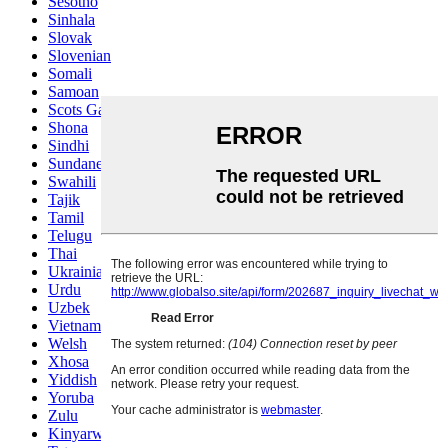
Sesotho
Sinhala
Slovak
Slovenian
Somali
Samoan
Scots Gaelic
Shona
Sindhi
Sundanese
Swahili
Tajik
Tamil
Telugu
Thai
Ukrainian
Urdu
Uzbek
Vietnamese
Welsh
Xhosa
Yiddish
Yoruba
Zulu
Kinyarwanda