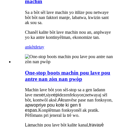
machin
Sa a bòt sèl lave machin yo itilize pou netwaye
bòt bòt nan faktori manje, labatwa, kwizin sant
ak sou sa.
Chanèl kalite bòt lave machin nou an, anplwaye
yo ka antre kontinyèlman, ekonomize tan.
ankèt
detay
One-stop boots machin pou lave pou
antre nan zòn nan pwòp
Machin lave bòt yon sèl-stop sa a gen ladann
lave men
er,
siye
epi
dezenfeksyon
;
netwayaj sèl
bòt, kontwòl aksè
.Ak
ranvèse pase nan fonksyon
,
apwopriye pou kote ki gen ti
espas.
Konplètman fonksyonèl ak pratik.
Pèfòmans pri jeneral la trè wo.
La
machin pou lave bòt kalite kanal,
travayè