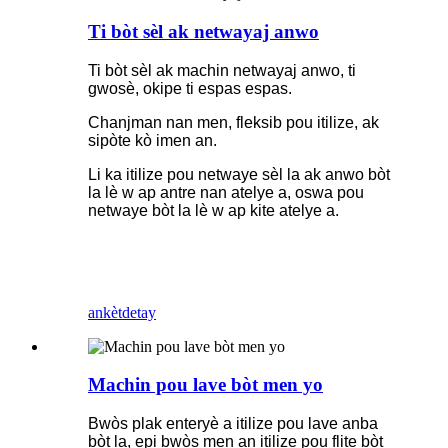
Ti bòt sèl ak netwayaj anwo
Ti bòt sèl ak machin netwayaj anwo, ti
gwosè, okipe ti espas espas.
Chanjman nan men, fleksib pou itilize, ak
sipòte kò imen an.
Li ka itilize pou netwaye sèl la ak anwo bòt
la lè w ap antre nan atelye a, oswa pou
netwaye bòt la lè w ap kite atelye a.
ankèt
detay
Machin pou lave bòt men yo
Bwòs plak enteryè a itilize pou lave anba
bòt la, epi bwòs men an itilize pou flite bòt