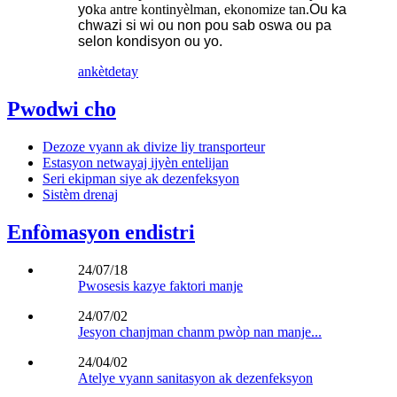
yo
ka antre kontinyèlman, ekonomize tan.
Ou ka
chwazi si wi ou non pou sab oswa ou pa
selon kondisyon ou yo.
ankèt
detay
Pwodwi cho
Dezoze vyann ak divize liy transporteur
Estasyon netwayaj ijyèn entelijan
Seri ekipman siye ak dezenfeksyon
Sistèm drenaj
Enfòmasyon endistri
24/07/18
Pwosesis kazye faktori manje
24/07/02
Jesyon chanjman chanm pwòp nan manje...
24/04/02
Atelye vyann sanitasyon ak dezenfeksyon