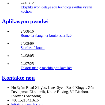
24/01/12
Eksplikasyon detaye sou teknoloji skultur vyann
kochon...
Aplikasyon pwodwi
24/08/16
Bomeida slaughter kouto esterilizè
24/08/09
Sterilizatè kouto
24/08/05
24/07/25
Faktori manje machin pou lave kès
Kontakte nou
Nò 3yèm Road Xingbo, Lwès 5yèm Road Xingye, Zòn
Devlopman Ekonomik, Konte Boxing, Vil Binzhou,
Pwovens Shandong.
+86 15215431616
info@bommach.com