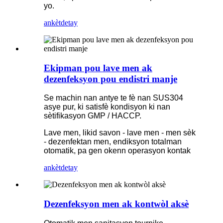
yo.
ankèt
detay
Ekipman pou lave men ak
dezenfeksyon pou endistri manje
Se machin nan antye te fè nan SUS304
asye pur, ki satisfè kondisyon ki nan
sètifikasyon GMP / HACCP.
Lave men, likid savon - lave men - men sèk
- dezenfektan men, endiksyon totalman
otomatik, pa gen okenn operasyon kontak
ankèt
detay
Dezenfeksyon men ak kontwòl aksè