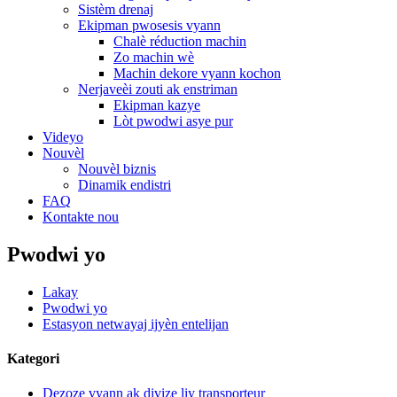
Sistèm drenaj
Ekipman pwosesis vyann
Chalè réduction machin
Zo machin wè
Machin dekore vyann kochon
Nerjaveèi zouti ak enstriman
Ekipman kazye
Lòt pwodwi asye pur
Videyo
Nouvèl
Nouvèl biznis
Dinamik endistri
FAQ
Kontakte nou
Pwodwi yo
Lakay
Pwodwi yo
Estasyon netwayaj ijyèn entelijan
Kategori
Dezoze vyann ak divize liy transporteur