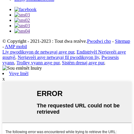
© Copyright - 2021-2023 : Tout dwa rezève.
Pwodwi cho
-
Sitemap
-
AMP mobil
Liy pwodiksyon de netwayaj asye pur
,
Endistriyèl Nerjaveèi asye
goutyè
,
Nerjaveèi asye netwayaj fil pwodiksyon liy
,
Pwosesis
vyann
,
Trolley vyann asye pur
,
Sistèm drenaj asye pur
,
Voye Imèl
x