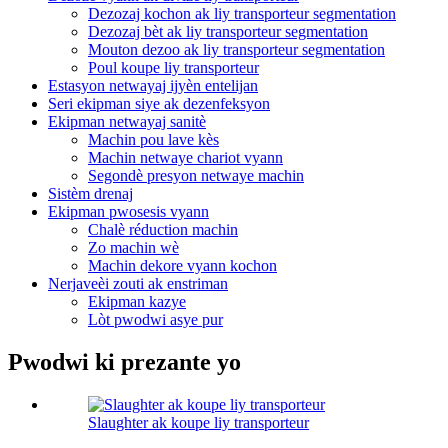
Dezozaj kochon ak liy transporteur segmentation
Dezozaj bèt ak liy transporteur segmentation
Mouton dezoo ak liy transporteur segmentation
Poul koupe liy transporteur
Estasyon netwayaj ijyèn entelijan
Seri ekipman siye ak dezenfeksyon
Ekipman netwayaj sanitè
Machin pou lave kès
Machin netwaye chariot vyann
Segondè presyon netwaye machin
Sistèm drenaj
Ekipman pwosesis vyann
Chalè réduction machin
Zo machin wè
Machin dekore vyann kochon
Nerjaveèi zouti ak enstriman
Ekipman kazye
Lòt pwodwi asye pur
Pwodwi ki prezante yo
Slaughter ak koupe liy transporteur