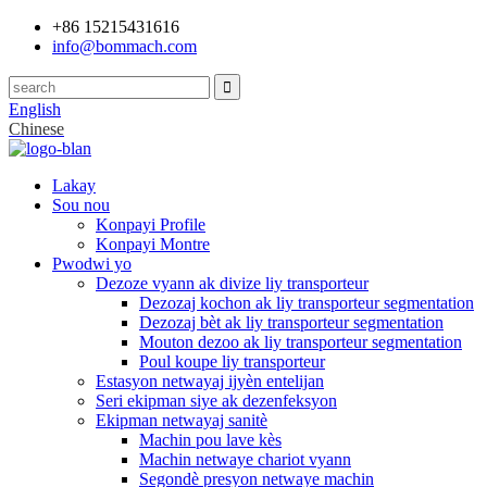
+86 15215431616
info@bommach.com
English
Chinese
Lakay
Sou nou
Konpayi Profile
Konpayi Montre
Pwodwi yo
Dezoze vyann ak divize liy transporteur
Dezozaj kochon ak liy transporteur segmentation
Dezozaj bèt ak liy transporteur segmentation
Mouton dezoo ak liy transporteur segmentation
Poul koupe liy transporteur
Estasyon netwayaj ijyèn entelijan
Seri ekipman siye ak dezenfeksyon
Ekipman netwayaj sanitè
Machin pou lave kès
Machin netwaye chariot vyann
Segondè presyon netwaye machin