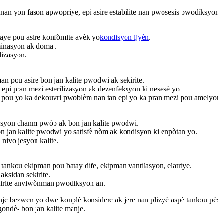
an yon fason apwopriye, epi asire estabilite nan pwosesis pwodiksyon
waye pou asire konfòmite avèk yo
kondisyon ijyèn
.
minasyon ak domaj.
lizasyon.
 pou asire bon jan kalite pwodwi ak sekirite.
i pran mezi esterilizasyon ak dezenfeksyon ki nesesè yo.
n pou yo ka dekouvri pwoblèm nan tan epi yo ka pran mezi pou amelyor
erasyon chanm pwòp ak bon jan kalite pwodwi.
n jan kalite pwodwi yo satisfè nòm ak kondisyon ki enpòtan yo.
ivo jesyon kalite.
 tankou ekipman pou batay dife, ekipman vantilasyon, elatriye.
aksidan sekirite.
sekirite anviwònman pwodiksyon an.
 manje bezwen yo dwe konplè konsidere ak jere nan plizyè aspè tankou
egondè- bon jan kalite manje.