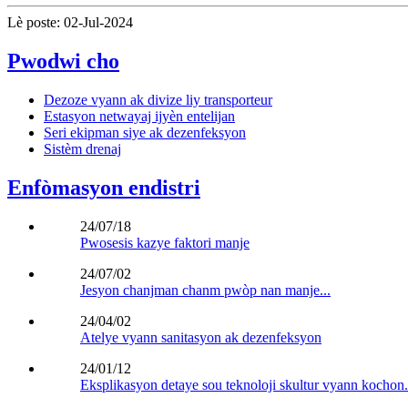
Lè poste: 02-Jul-2024
Pwodwi cho
Dezoze vyann ak divize liy transporteur
Estasyon netwayaj ijyèn entelijan
Seri ekipman siye ak dezenfeksyon
Sistèm drenaj
Enfòmasyon endistri
24/07/18
Pwosesis kazye faktori manje
24/07/02
Jesyon chanjman chanm pwòp nan manje...
24/04/02
Atelye vyann sanitasyon ak dezenfeksyon
24/01/12
Eksplikasyon detaye sou teknoloji skultur vyann kochon.