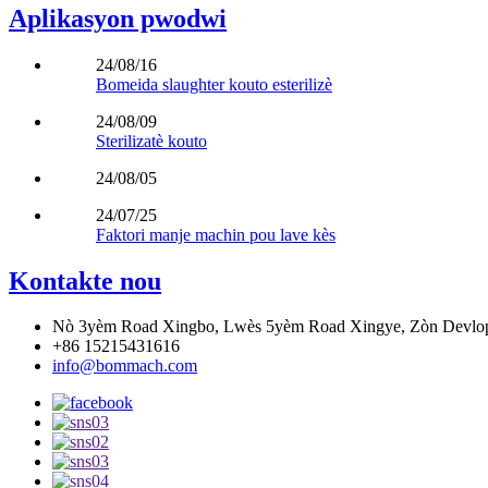
Aplikasyon pwodwi
24/08/16
Bomeida slaughter kouto esterilizè
24/08/09
Sterilizatè kouto
24/08/05
24/07/25
Faktori manje machin pou lave kès
Kontakte nou
Nò 3yèm Road Xingbo, Lwès 5yèm Road Xingye, Zòn Devlop
+86 15215431616
info@bommach.com