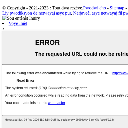
© Copyright - 2021-2023 : Tout dwa rezève.
Pwodwi cho
-
Sitemap
-
Liy pwodiksyon de netwayaj asye pur
,
Nerjaveèi asye netwayaj fil p
Voye Imèl
x