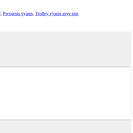
r
,
Pwosesis vyann
,
Trolley vyann asye pur
,