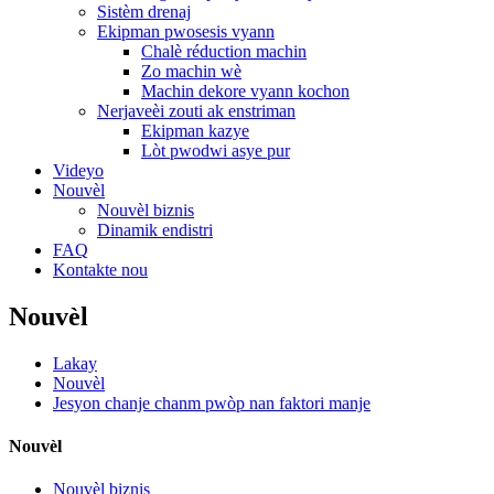
Sistèm drenaj
Ekipman pwosesis vyann
Chalè réduction machin
Zo machin wè
Machin dekore vyann kochon
Nerjaveèi zouti ak enstriman
Ekipman kazye
Lòt pwodwi asye pur
Videyo
Nouvèl
Nouvèl biznis
Dinamik endistri
FAQ
Kontakte nou
Nouvèl
Lakay
Nouvèl
Jesyon chanje chanm pwòp nan faktori manje
Nouvèl
Nouvèl biznis