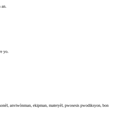
 an.
e yo.
 pèsonèl, anviwònman, ekipman, materyèl, pwosesis pwodiksyon, bon