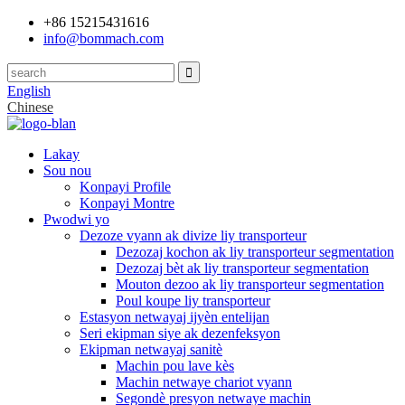
+86 15215431616
info@bommach.com
English
Chinese
Lakay
Sou nou
Konpayi Profile
Konpayi Montre
Pwodwi yo
Dezoze vyann ak divize liy transporteur
Dezozaj kochon ak liy transporteur segmentation
Dezozaj bèt ak liy transporteur segmentation
Mouton dezoo ak liy transporteur segmentation
Poul koupe liy transporteur
Estasyon netwayaj ijyèn entelijan
Seri ekipman siye ak dezenfeksyon
Ekipman netwayaj sanitè
Machin pou lave kès
Machin netwaye chariot vyann
Segondè presyon netwaye machin