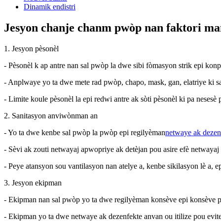
Dinamik endistri
Jesyon chanje chanm pwòp nan faktori ma
1. Jesyon pèsonèl
- Pèsonèl k ap antre nan sal pwòp la dwe sibi fòmasyon strik epi ko
- Anplwaye yo ta dwe mete rad pwòp, chapo, mask, gan, elatriye ki sa
- Limite koule pèsonèl la epi redwi antre ak sòti pèsonèl ki pa neses
2. Sanitasyon anviwònman an
- Yo ta dwe kenbe sal pwòp la pwòp epi regilyèman
netwaye ak dezen
- Sèvi ak zouti netwayaj apwopriye ak detèjan pou asire efè netwaya
- Peye atansyon sou vantilasyon nan atelye a, kenbe sikilasyon lè a, e
3. Jesyon ekipman
- Ekipman nan sal pwòp yo ta dwe regilyèman konsève epi konsève p
- Ekipman yo ta dwe netwaye ak dezenfekte anvan ou itilize pou evi