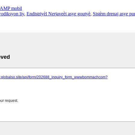
AMP mobil
wodiksyon liy
,
Endistriyèl Nerjaveèi asye goutyè
,
Sistèm drenaj asye pu