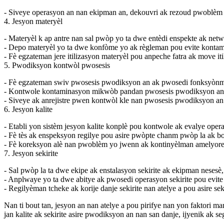
- Siveye operasyon an nan ekipman an, dekouvri ak rezoud pwoblèm n
4. Jesyon materyèl
- Materyèl k ap antre nan sal pwòp yo ta dwe entèdi enspekte ak net
- Depo materyèl yo ta dwe konfòme yo ak règleman pou evite konta
- Fè egzateman jere itilizasyon materyèl pou anpeche fatra ak move iti
5. Pwodiksyon kontwòl pwosesis
- Fè egzateman swiv pwosesis pwodiksyon an ak pwosedi fonksyònman
- Kontwole kontaminasyon mikwòb pandan pwosesis pwodiksyon an ep
- Siveye ak anrejistre pwen kontwòl kle nan pwosesis pwodiksyon a
6. Jesyon kalite
- Etabli yon sistèm jesyon kalite konplè pou kontwole ak evalye op
- Fè tès ak enspeksyon regilye pou asire pwòpte chanm pwòp la ak bo
- Fè koreksyon alè nan pwoblèm yo jwenn ak kontinyèlman amelyore n
7. Jesyon sekirite
- Sal pwòp la ta dwe ekipe ak enstalasyon sekirite ak ekipman nesesè,
- Anplwaye yo ta dwe abitye ak pwosedi operasyon sekirite pou evite 
- Regilyèman tcheke ak korije danje sekirite nan atelye a pou asire 
Nan ti bout tan, jesyon an nan atelye a pou pirifye nan yon faktori
jan kalite ak sekirite asire pwodiksyon an nan san danje, ijyenik ak s