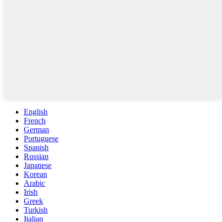
English
French
German
Portuguese
Spanish
Russian
Japanese
Korean
Arabic
Irish
Greek
Turkish
Italian