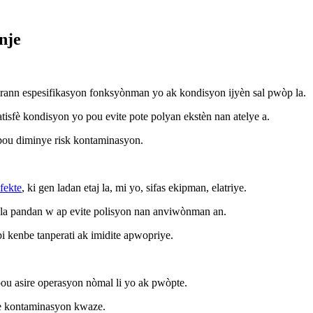
nje
nprann espesifikasyon fonksyònman yo ak kondisyon ijyèn sal pwòp la.
tisfè kondisyon yo pou evite pote polyan ekstèn nan atelye a.
è pou diminye risk kontaminasyon.
fekte
, ki gen ladan etaj la, mi yo, sifas ekipman, elatriye.
j la pandan w ap evite polisyon nan anviwònman an.
pi kenbe tanperati ak imidite apwopriye.
ou asire operasyon nòmal li yo ak pwòpte.
te kontaminasyon kwaze.